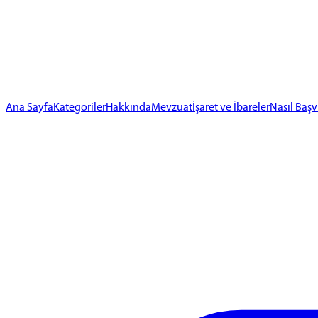
Ana Sayfa
Kategoriler
Hakkında
Mevzuat
İşaret ve İbareler
Nasıl Başv