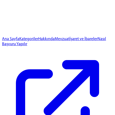
Ana Sayfa
Kategoriler
Hakkında
Mevzuat
İşaret ve İbareler
Nasıl
Başvuru Yapılır