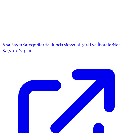
Ana Sayfa
Kategoriler
Hakkında
Mevzuat
İşaret ve İbareler
Nasıl
Başvuru Yapılır