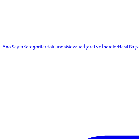
Ana Sayfa
Kategoriler
Hakkında
Mevzuat
İşaret ve İbareler
Nasıl Başv