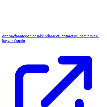
Ana Sayfa
Kategoriler
Hakkında
Mevzuat
İşaret ve İbareler
Nasıl
Başvuru Yapılır